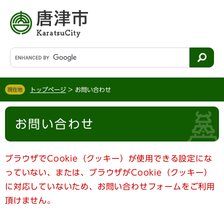
ペ
メ
ー
ニ
ジ
ュ
の
ー
先
を
G
頭
飛
o
で
ば
o
す
し
g
。
て
トップページ
>
お問い合わせ
現在地
l
本
e
文
本
カ
へ
お問い合わせ
文
ス
タ
ム
検
ブラウザでCookie（クッキー）が使用できる設定にな
索
っていない、または、ブラウザがCookie（クッキー）
に対応していないため、お問い合わせフォームをご利用
頂けません。