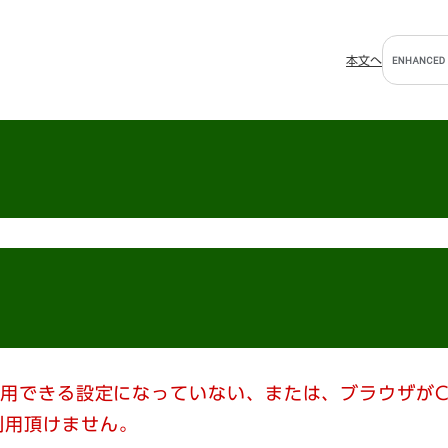
G
本文へ
o
o
g
l
e
カ
ス
タ
ム
検
索
使用できる設定になっていない、または、ブラウザがC
利用頂けません。