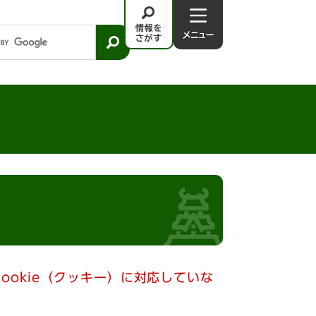
情
メ
報
ニ
を
ュ
さ
－
が
す
ookie（クッキー）に対応していな