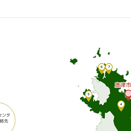
センタ
絡先