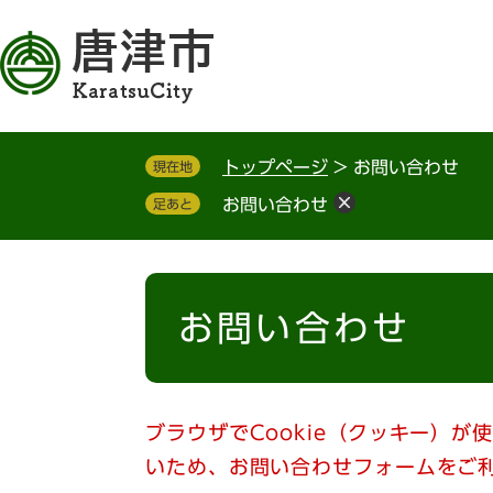
ペ
メ
ー
ニ
ジ
ュ
の
ー
先
を
頭
飛
トップページ
>
お問い合わせ
現在地
で
ば
す
し
お問い合わせ
足あと
。
て
本
文
本
へ
文
お問い合わせ
ブラウザでCookie（クッキー）が
いため、お問い合わせフォームをご