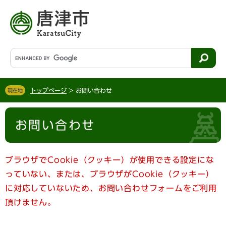
ペ
メ
ー
ニ
ジ
ュ
の
ー
先
を
G
頭
飛
o
で
ば
o
す
し
g
。
て
トップページ
>
お問い合わせ
現在地
l
本
e
文
本
カ
へ
お問い合わせ
文
ス
タ
ム
検
ブラウザでCookie（クッキー）が使用できる設定にな
索
っていない、または、ブラウザがCookie（クッキー）
に対応していないため、お問い合わせフォームをご利用
頂けません。