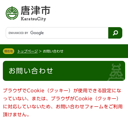
ペ
メ
ー
ニ
ジ
ュ
の
ー
先
を
G
頭
飛
o
で
ば
o
す
し
g
。
て
トップページ
>
お問い合わせ
現在地
l
本
e
文
本
カ
へ
お問い合わせ
文
ス
タ
ム
検
ブラウザでCookie（クッキー）が使用できる設定にな
索
っていない、または、ブラウザがCookie（クッキー）
に対応していないため、お問い合わせフォームをご利用
頂けません。