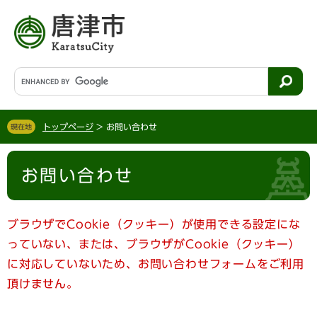
ペ
メ
ー
ニ
ジ
ュ
の
ー
先
を
G
頭
飛
o
で
ば
o
す
し
g
。
て
トップページ
>
お問い合わせ
現在地
l
本
e
文
本
カ
へ
お問い合わせ
文
ス
タ
ム
検
ブラウザでCookie（クッキー）が使用できる設定にな
索
っていない、または、ブラウザがCookie（クッキー）
に対応していないため、お問い合わせフォームをご利用
頂けません。