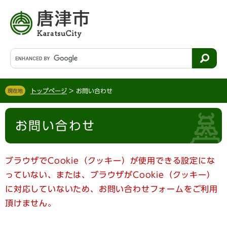
ペ
メ
ー
ニ
ジ
ュ
の
ー
先
を
G
頭
飛
o
で
ば
o
す
し
g
。
て
トップページ
>
お問い合わせ
現在地
l
本
e
文
本
カ
へ
お問い合わせ
文
ス
タ
ム
検
ブラウザでCookie（クッキー）が使用できる設定にな
索
っていない、または、ブラウザがCookie（クッキー）
に対応していないため、お問い合わせフォームをご利用
頂けません。