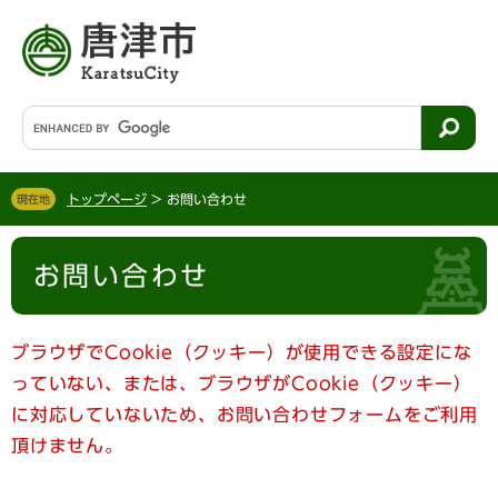
ペ
メ
ー
ニ
ジ
ュ
の
ー
先
を
G
頭
飛
o
で
ば
o
す
し
g
。
て
トップページ
>
お問い合わせ
現在地
l
本
e
文
本
カ
へ
お問い合わせ
文
ス
タ
ム
検
ブラウザでCookie（クッキー）が使用できる設定にな
索
っていない、または、ブラウザがCookie（クッキー）
に対応していないため、お問い合わせフォームをご利用
頂けません。