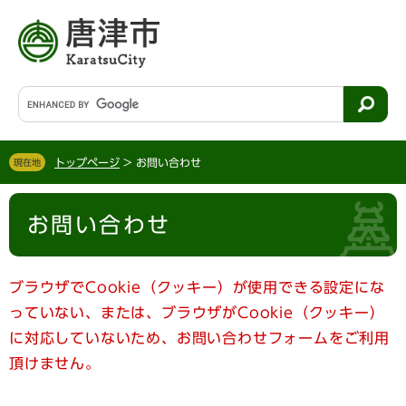
ペ
メ
ー
ニ
ジ
ュ
の
ー
先
を
G
頭
飛
o
で
ば
o
す
し
g
。
て
トップページ
>
お問い合わせ
現在地
l
本
e
文
本
カ
へ
お問い合わせ
文
ス
タ
ム
検
ブラウザでCookie（クッキー）が使用できる設定にな
索
っていない、または、ブラウザがCookie（クッキー）
に対応していないため、お問い合わせフォームをご利用
頂けません。