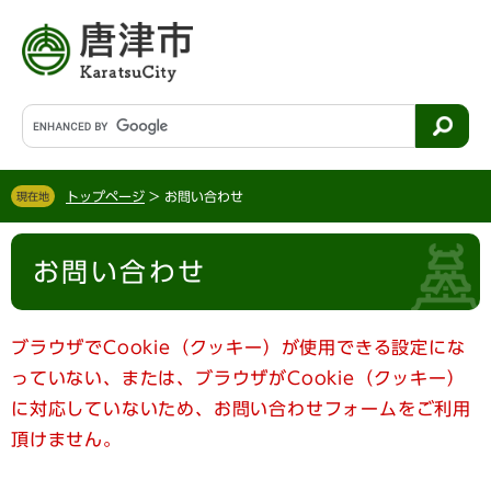
ペ
メ
ー
ニ
ジ
ュ
の
ー
先
を
G
頭
飛
o
で
ば
o
す
し
g
。
て
トップページ
>
お問い合わせ
現在地
l
本
e
文
本
カ
へ
お問い合わせ
文
ス
タ
ム
検
ブラウザでCookie（クッキー）が使用できる設定にな
索
っていない、または、ブラウザがCookie（クッキー）
に対応していないため、お問い合わせフォームをご利用
頂けません。