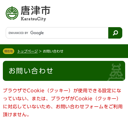
ペ
メ
ー
ニ
ジ
ュ
の
ー
先
を
G
頭
飛
o
で
ば
o
す
し
g
。
て
トップページ
>
お問い合わせ
現在地
l
本
e
文
本
カ
へ
お問い合わせ
文
ス
タ
ム
検
ブラウザでCookie（クッキー）が使用できる設定にな
索
っていない、または、ブラウザがCookie（クッキー）
に対応していないため、お問い合わせフォームをご利用
頂けません。