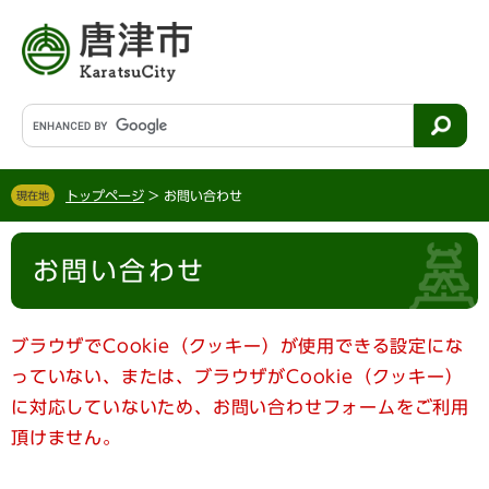
ペ
メ
ー
ニ
ジ
ュ
の
ー
先
を
G
頭
飛
o
で
ば
o
す
し
g
。
て
トップページ
>
お問い合わせ
現在地
l
本
e
文
本
カ
へ
お問い合わせ
文
ス
タ
ム
検
ブラウザでCookie（クッキー）が使用できる設定にな
索
っていない、または、ブラウザがCookie（クッキー）
に対応していないため、お問い合わせフォームをご利用
頂けません。