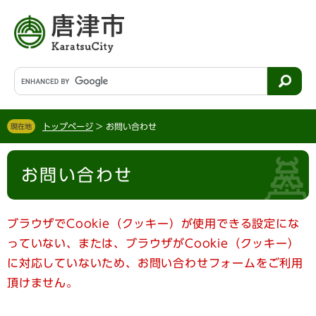
ペ
メ
ー
ニ
ジ
ュ
の
ー
先
を
G
頭
飛
o
で
ば
o
す
し
g
。
て
トップページ
>
お問い合わせ
現在地
l
本
e
文
本
カ
へ
お問い合わせ
文
ス
タ
ム
検
ブラウザでCookie（クッキー）が使用できる設定にな
索
っていない、または、ブラウザがCookie（クッキー）
に対応していないため、お問い合わせフォームをご利用
頂けません。