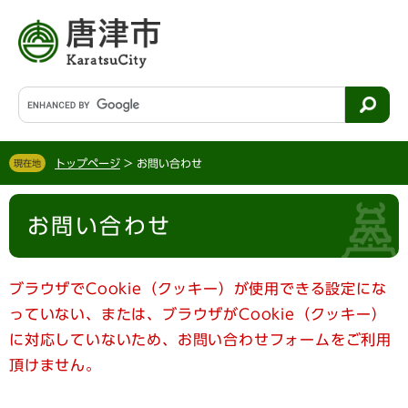
ペ
メ
ー
ニ
ジ
ュ
の
ー
先
を
G
頭
飛
o
で
ば
o
す
し
g
。
て
トップページ
>
お問い合わせ
現在地
l
本
e
文
本
カ
へ
お問い合わせ
文
ス
タ
ム
検
ブラウザでCookie（クッキー）が使用できる設定にな
索
っていない、または、ブラウザがCookie（クッキー）
に対応していないため、お問い合わせフォームをご利用
頂けません。