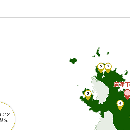
センタ
絡先