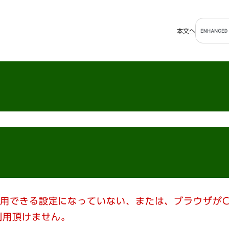
G
本文へ
o
o
g
l
e
カ
ス
タ
ム
検
索
使用できる設定になっていない、または、ブラウザがC
利用頂けません。