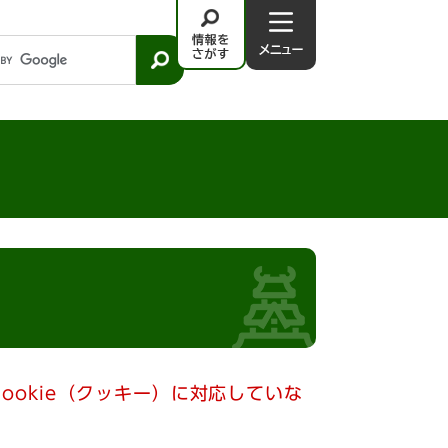
情
メ
報
ニ
を
ュ
さ
－
が
す
ookie（クッキー）に対応していな