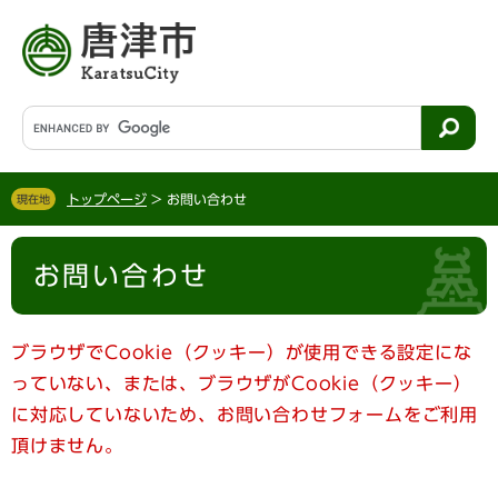
ペ
メ
ー
ニ
ジ
ュ
の
ー
先
を
G
頭
飛
o
で
ば
o
す
し
g
。
て
トップページ
>
お問い合わせ
現在地
l
本
e
文
本
カ
へ
お問い合わせ
文
ス
タ
ム
検
ブラウザでCookie（クッキー）が使用できる設定にな
索
っていない、または、ブラウザがCookie（クッキー）
に対応していないため、お問い合わせフォームをご利用
頂けません。