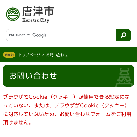
ペ
メ
ー
ニ
ジ
ュ
の
ー
先
を
G
頭
飛
o
で
ば
o
す
し
g
。
て
トップページ
>
お問い合わせ
現在地
l
本
e
文
本
カ
へ
お問い合わせ
文
ス
タ
ム
検
ブラウザでCookie（クッキー）が使用できる設定にな
索
っていない、または、ブラウザがCookie（クッキー）
に対応していないため、お問い合わせフォームをご利用
頂けません。