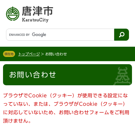
ペ
メ
ー
ニ
ジ
ュ
の
ー
先
を
G
頭
飛
o
で
ば
o
す
し
g
。
て
トップページ
>
お問い合わせ
現在地
l
本
e
文
本
カ
へ
お問い合わせ
文
ス
タ
ム
検
ブラウザでCookie（クッキー）が使用できる設定にな
索
っていない、または、ブラウザがCookie（クッキー）
に対応していないため、お問い合わせフォームをご利用
頂けません。