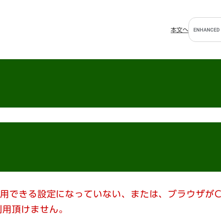
G
本文へ
o
o
g
l
e
カ
ス
タ
ム
検
索
使用できる設定になっていない、または、ブラウザがC
利用頂けません。