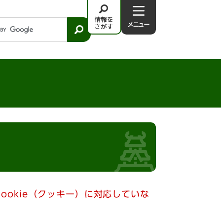
情
メ
報
ニ
を
ュ
さ
－
が
す
ookie（クッキー）に対応していな