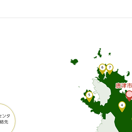
センタ
絡先