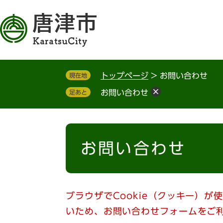
ペ
メ
ー
ニ
ジ
ュ
の
ー
先
を
頭
飛
トップページ
>
お問い合わせ
現在地
で
ば
す
し
お問い合わせ
足あと
。
て
本
文
本
へ
文
お問い合わせ
ブラウザでCookie（クッキー）が
いため、お問い合わせフォームをご