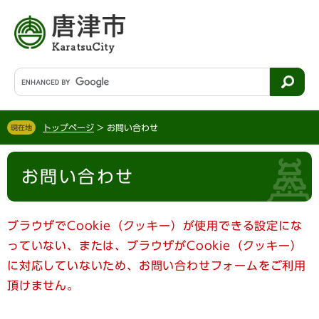
ペ
メ
ー
ニ
ジ
ュ
の
ー
先
を
G
頭
飛
o
で
ば
o
す
し
g
。
て
トップページ
>
お問い合わせ
現在地
l
本
e
文
本
カ
へ
お問い合わせ
文
ス
タ
ム
検
ブラウザでCookie（クッキー）が使用できる設定にな
索
っていない、または、ブラウザがCookie（クッキー）
に対応していないため、お問い合わせフォームをご利用
頂けません。