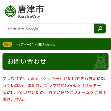
ペ
メ
ー
ニ
ジ
ュ
の
ー
先
を
G
頭
飛
o
で
ば
o
す
し
g
。
て
トップページ
>
お問い合わせ
現在地
l
本
e
文
本
カ
へ
お問い合わせ
文
ス
タ
ム
検
ブラウザでCookie（クッキー）が使用できる設定にな
索
っていない、または、ブラウザがCookie（クッキー）
に対応していないため、お問い合わせフォームをご利用
頂けません。