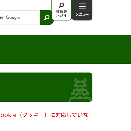
情
メ
報
ニ
を
ュ
さ
－
が
す
ookie（クッキー）に対応していな