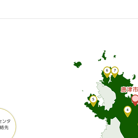
センタ
絡先