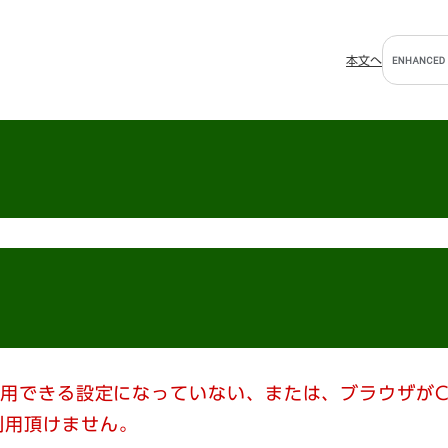
G
本文へ
o
o
g
l
e
カ
ス
タ
ム
検
索
使用できる設定になっていない、または、ブラウザがC
利用頂けません。