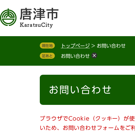
ペ
メ
ー
ニ
ジ
ュ
の
ー
先
を
頭
飛
トップページ
>
お問い合わせ
現在地
で
ば
す
し
お問い合わせ
足あと
。
て
本
文
本
へ
文
お問い合わせ
ブラウザでCookie（クッキー）が
いため、お問い合わせフォームをご