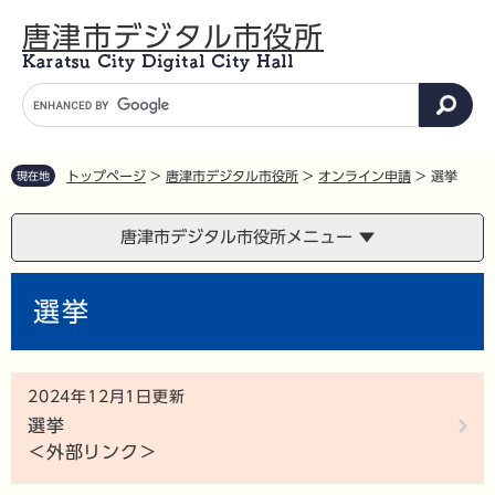
ペ
メ
唐津市デジタル市役所
ー
ニ
ジ
ュ
の
ー
G
先
を
o
頭
飛
o
で
ば
g
す
し
トップページ
>
唐津市デジタル市役所
>
オンライン申請
>
選挙
現在地
l
。
て
e
本
カ
唐津市デジタル市役所メニュー
文
ス
へ
タ
本
ム
選挙
文
検
索
2024年12月1日更新
選挙
＜外部リンク＞