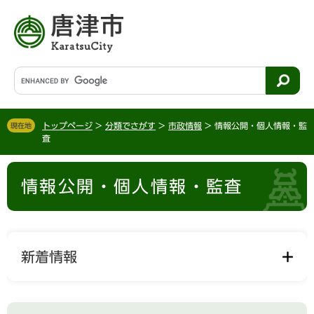
ペ
メ
ー
ニ
ジ
ュ
の
ー
先
を
G
頭
飛
o
で
ば
o
す
し
g
。
て
トップページ
>
分類でさがす
>
市政情報
>
情報公開・個人情報・監
現在地
l
査
本
e
文
カ
本
へ
ス
情報公開・個人情報・監査
文
タ
ム
検
索
新着情報