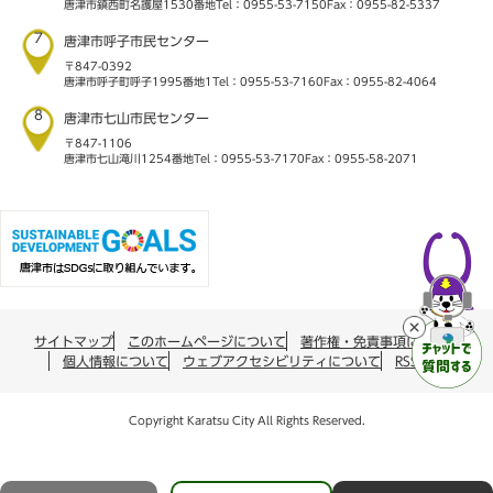
唐津市鎮西町名護屋1530番地
Tel：0955-53-7150
Fax：0955-82-5337
7
唐津市呼子市民センター
〒847-0392
唐津市呼子町呼子1995番地1
Tel：0955-53-7160
Fax：0955-82-4064
8
唐津市七山市民センター
〒847-1106
唐津市七山滝川1254番地
Tel：0955-53-7170
Fax：0955-58-2071
サイトマップ
このホームページについて
著作権・免責事項について
個人情報について
ウェブアクセシビリティについて
RSS配信
Copyright Karatsu City All Rights Reserved.