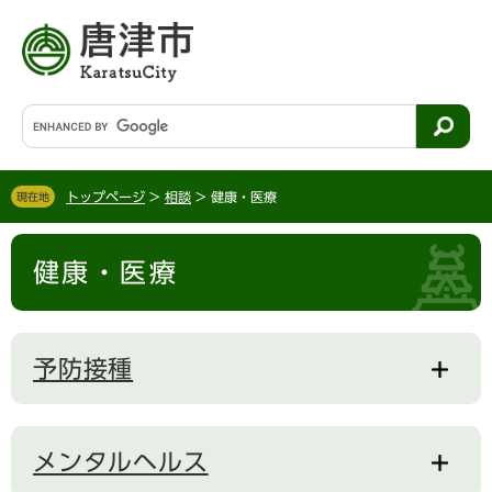
ペ
メ
ー
ニ
ジ
ュ
の
ー
先
を
G
頭
飛
o
で
ば
o
す
し
g
。
て
トップページ
>
相談
>
健康・医療
現在地
l
本
e
文
本
カ
へ
健康・医療
文
ス
タ
ム
検
予防接種
索
メンタルヘルス