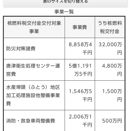
表のサイズを切り替える
事業一覧
核燃料税交付金交付対象
うち核燃料
事業費
事業
税交付金
8,858万4
32,000万
防災対策諸費
千円
円
唐津衛生処理センター運
5億1,191
4,800万
営費
万5千円
円
水産埠頭（ふとう）地区
1,546万5
1,500万
加工処理施設他整備事業
千円
円
費
2,006万1
消防・救急車両整備費
500万円
千円