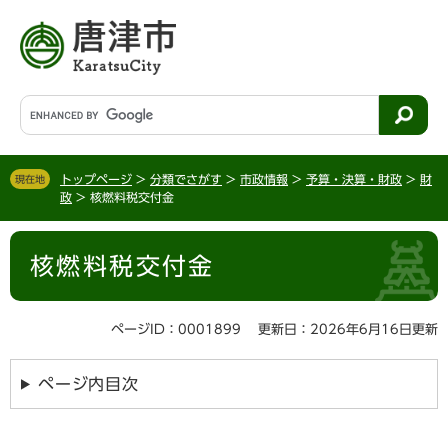
ペ
メ
ー
ニ
ジ
ュ
の
ー
先
を
G
頭
飛
o
で
ば
o
す
し
g
。
て
トップページ
>
分類でさがす
>
市政情報
>
予算・決算・財政
>
財
現在地
l
政
>
核燃料税交付金
本
e
文
カ
本
へ
ス
核燃料税交付金
文
タ
ム
検
ページID：0001899
更新日：2026年6月16日更新
索
ページ内目次