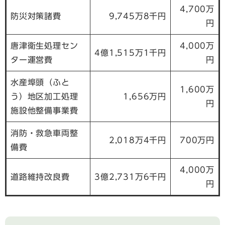
4,700万
防災対策諸費
9,745万8千円
円
唐津衛生処理セン
4,000万
4億1,515万1千円
ター運営費
円
水産埠頭（ふと
1,600万
う）地区加工処理
1,656万円
円
施設他整備事業費
消防・救急車両整
2,018万4千円
700万円
備費
4,000万
道路維持改良費
3億2,731万6千円
円