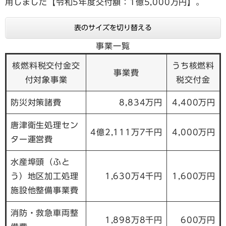
用しました【令和5年度交付額：1億5,000万円】。
表のサイズを切り替える
事業一覧
核燃料税交付金交
うち核燃料
事業費
付対象事業
税交付金
防災対策諸費
8,834万円
4,400万円
唐津衛生処理セン
4億2,111万7千円
4,000万円
ター運営費
水産埠頭（ふと
う）地区加工処理
1,630万4千円
1,600万円
施設他整備事業費
消防・救急車両整
1,898万8千円
600万円