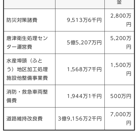
金
2,800万
防災対策諸費
9,513万6千円
円
唐津衛生処理セン
5,200万
5億5,207万円
ター運営費
円
水産埠頭（ふと
1,500万
う）地区加工処理
1,568万7千円
円
施設他整備事業費
消防・救急車両整
1,944万1千円
500万円
備費
7,000万
道路維持改良費
3億9,156万2千円
円