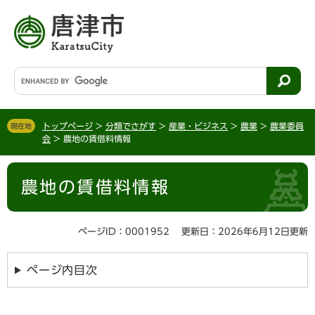
ペ
メ
ー
ニ
ジ
ュ
の
ー
先
を
G
頭
飛
o
で
ば
o
す
し
g
。
て
トップページ
>
分類でさがす
>
産業・ビジネス
>
農業
>
農業委員
現在地
l
会
>
農地の賃借料情報
本
e
文
カ
本
へ
ス
農地の賃借料情報
文
タ
ム
検
ページID：0001952
更新日：2026年6月12日更新
索
ページ内目次