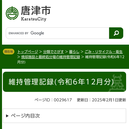
ペ
メ
ー
ニ
ジ
ュ
の
ー
先
を
G
頭
飛
o
で
ば
o
す
し
g
。
て
トップページ
>
分類でさがす
>
暮らし
>
ごみ・リサイクル・衛生
現在地
l
>
焼却施設と最終処分場の維持管理記録
>
維持管理記録(令和6年12
本
e
月分)
文
カ
へ
ス
本
タ
維持管理記録(令和6年12月分)
文
ム
検
索
ページID：0029617
更新日：2025年2月1日更新
ページ内目次