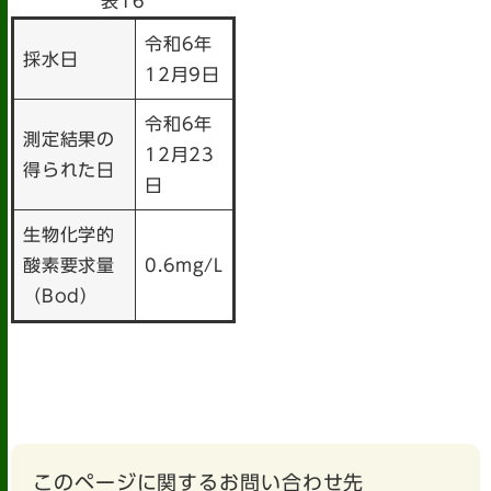
表16
令和6年
採水日
12月9日
令和6年
測定結果の
12月23
得られた日
日
生物化学的
酸素要求量
0.6mg/L
（Bod）
このページに関するお問い合わせ先