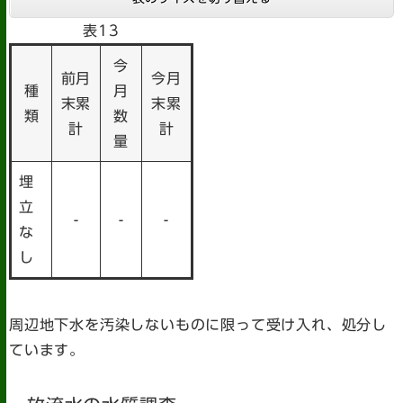
表13
今
前月
今月
種
月
末累
末累
類
数
計
計
量
埋
立
-
-
-
な
し
周辺地下水を汚染しないものに限って受け入れ、処分し
ています。