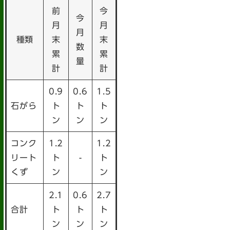
前
今
今
月
月
月
種類
末
末
数
累
累
量
計
計
0.9
0.6
1.5
石がら
ト
ト
ト
ン
ン
ン
コンク
1.2
1.2
リート
ト
-
ト
くず
ン
ン
2.1
0.6
2.7
合計
ト
ト
ト
ン
ン
ン