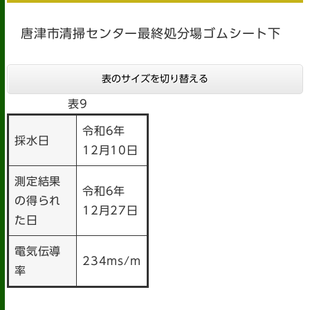
唐津市清掃センター最終処分場ゴムシート下
表のサイズを切り替える
表9
令和6年
採水日
12月10日
測定結果
令和6年
の得られ
12月27日
た日
電気伝導
234ms/m
率