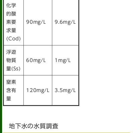
化学
的酸
素要
90mg/L
9.6mg/L
求量
(Cod)
浮遊
物質
60mg/L
1mg/L
量(Ss)
窒素
含有
120mg/L
3.5mg/L
量
地下水の水質調査