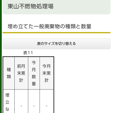
東山不燃物処理場
埋め立てた一般廃棄物の種類と数量
表のサイズを切り替える
表11
今
前月
今月
種
月
末累
末累
類
数
計
計
量
埋
立
-
-
-
な