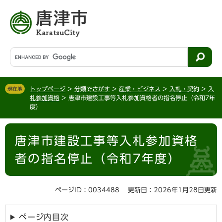
ペ
メ
ー
ニ
ジ
ュ
の
ー
先
を
G
頭
飛
o
で
ば
o
す
し
g
。
て
トップページ
>
分類でさがす
>
産業・ビジネス
>
入札・契約
>
入
現在地
l
札参加資格
>
唐津市建設工事等入札参加資格者の指名停止（令和7年
本
e
度）
文
カ
へ
ス
本
タ
唐津市建設工事等入札参加資格
文
ム
検
者の指名停止（令和7年度）
索
ページID：0034488
更新日：2026年1月28日更新
ページ内目次