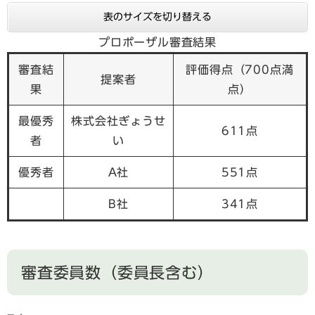
表のサイズを切り替える
プロポーザル審査結果
審査結
評価得点（700点満
提案者
果
点）
最優秀
株式会社ぎょうせ
611点
者
い
優秀者
A社
551点
B社
341点
審査委員数（委員長含む）