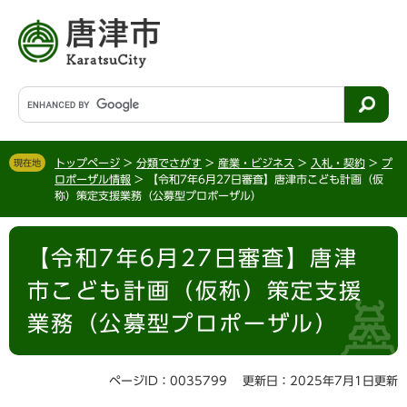
ペ
メ
ー
ニ
ジ
ュ
の
ー
先
を
G
頭
飛
o
で
ば
o
す
し
g
。
て
トップページ
>
分類でさがす
>
産業・ビジネス
>
入札・契約
>
プ
現在地
l
ロポーザル情報
>
【令和7年6月27日審査】唐津市こども計画（仮
本
e
称）策定支援業務（公募型プロポーザル）
文
カ
へ
ス
本
タ
【令和7年6月27日審査】唐津
文
ム
検
市こども計画（仮称）策定支援
索
業務（公募型プロポーザル）
ページID：0035799
更新日：2025年7月1日更新