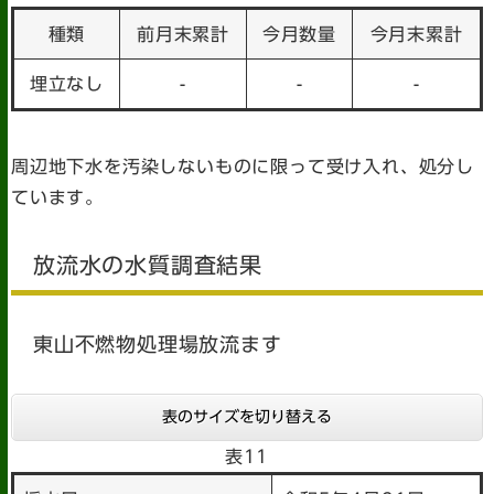
種類
前月末累計
今月数量
今月末累計
埋立なし
-
-
-
周辺地下水を汚染しないものに限って受け入れ、処分し
ています。
放流水の水質調査結果
東山不燃物処理場放流ます
表のサイズを切り替える
表11