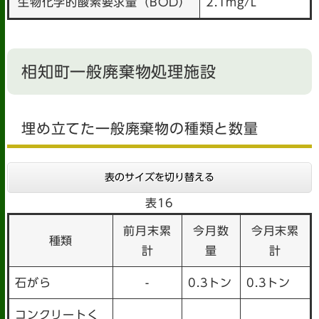
生物化学的酸素要求量（BOD）
2.1mg/L
相知町一般廃棄物処理施設
埋め立てた一般廃棄物の種類と数量
表のサイズを切り替える
表16
前月末累
今月数
今月末累
種類
計
量
計
石がら
-
0.3トン
0.3トン
コンクリートく