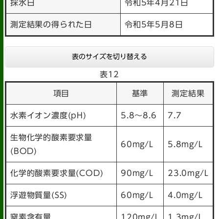
採水日
令和5年4月21日
測定結果の得られた日
令和5年5月8日
表のサイズを切り替える
表12
項目
基準
測定結果
水素イオン濃度(pH)
5.8～8.6
7.7
生物化学的酸素要求量
60mg/L
5.8mg/L
(BOD)
化学的酸素要求量(COD)
90mg/L
23.0mg/L
浮遊物質量(SS)
60mg/L
4.0mg/L
窒素含有量
120mg/L
1.3mg/L