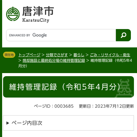
ペ
メ
ー
ニ
ジ
ュ
の
ー
先
を
G
頭
飛
o
で
ば
o
す
し
g
。
て
トップページ
>
分類でさがす
>
暮らし
>
ごみ・リサイクル・衛生
現在地
l
>
焼却施設と最終処分場の維持管理記録
>
維持管理記録（令和5年4
本
e
月分）
文
カ
へ
ス
本
タ
維持管理記録（令和5年4月分）
文
ム
検
索
ページID：0003685
更新日：2023年7月12日更新
ページ内目次