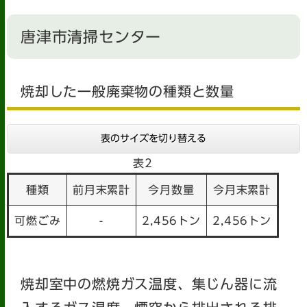
唐津市清掃センター
焼却した一般廃棄物の種類と数量
表のサイズを切り替える
表2
種類
前月末累計
今月数量
今月末累計
可燃ごみ
-
2,456トン
2,456トン
焼却室中の燃焼ガス温度、集じん器に流