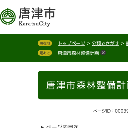
ペ
メ
ー
ニ
ジ
ュ
の
ー
先
を
頭
飛
トップページ
>
分類でさがす
>
現在地
で
ば
す
し
唐津市森林整備計画
足あと
。
て
本
文
本
へ
文
唐津市森林整備計
ページID：0003
ページ内目次