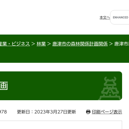
G
本文へ
o
o
g
l
産業・ビジネス
>
林業
>
唐津市の森林関係計画関係
>
唐津市
e
カ
ス
タ
ム
検
画
索
978
更新日：2023年3月27日更新
印刷ページ表示