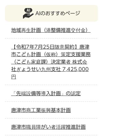
AIのおすすめページ
地域再生計画（港整備推進交付金）
【令和7年7月25日随意契約】唐津
市こども計画（仮称）策定支援業務
（こども家庭課）決定業者 株式会
社ぎょうせい九州支社 7,425,000
円
「先端設備等導入計画」の認定
唐津市商工業振興基本計画
唐津市職員障がい者活躍推進計画