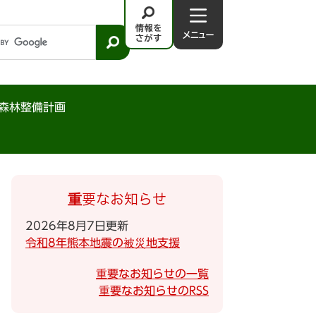
情
メ
報
ニ
を
ュ
さ
－
が
森林整備計画
す
重要なお知らせ
2026年8月7日更新
令和8年熊本地震の被災地支援
重要なお知らせの一覧
重要なお知らせのRSS