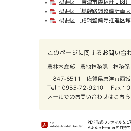
概要図（唐津市森林計画図） [
概要図（基幹路網整備計画図） 
概要図（路網整備等推進区域他）
このページに関するお問い合
農林水産部
農地林務課
林務係
〒847-8511
佐賀県唐津市西城
Tel：0955-72-9210
Fax：0
メールでのお問い合わせはこちら
PDF形式のファイルをご覧
Adobe Reader