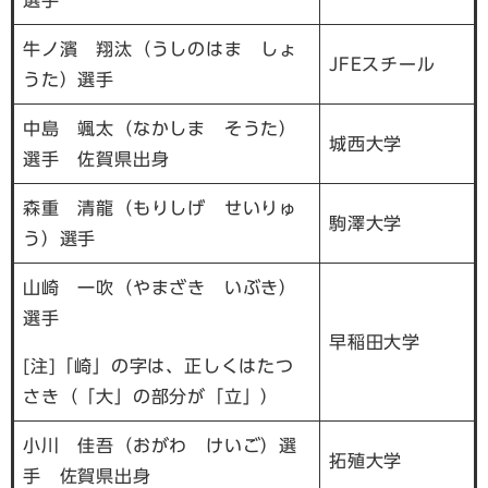
選手
牛ノ濱 翔汰（うしのはま しょ
JFEスチール
うた）選手
中島 颯太（なかしま そうた）
城西大学
選手
佐賀県出身
森重 清龍（もりしげ せいりゅ
駒澤大学
う）選手
山崎 一吹（やまざき いぶき）
選手
早稲田大学
[注]「崎」の字は、正しくはたつ
さき（「大」の部分が「立」）
小川 佳吾（おがわ けいご）選
拓殖大学
手
佐賀県出身