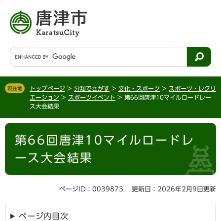
ペ
メ
ー
ニ
ジ
ュ
の
ー
先
を
G
頭
飛
o
で
ば
o
す
し
g
。
て
トップページ
>
分類でさがす
>
文化・スポーツ
>
スポーツ・レクリ
現在地
l
エーション
>
スポーツイベント
>
第66回唐津10マイルロードレー
本
e
ス大会結果
文
カ
へ
ス
本
タ
第66回唐津10マイルロードレ
文
ム
検
ース大会結果
索
ページID：0039873
更新日：2026年2月9日更新
ページ内目次