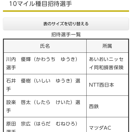
10マイル種目招待選手
表のサイズを切り替える
招待選手一覧
氏名
所属
川内 優輝（かわうち ゆうき）
あいおいニッセ
選手
イ同和損害保険
石井 優樹（いしい ゆうき）選
NTT西日本
手
設楽 啓太（したら けいた）選
西鉄
手
原田 宗広（はらだ むねひろ）
マツダAC