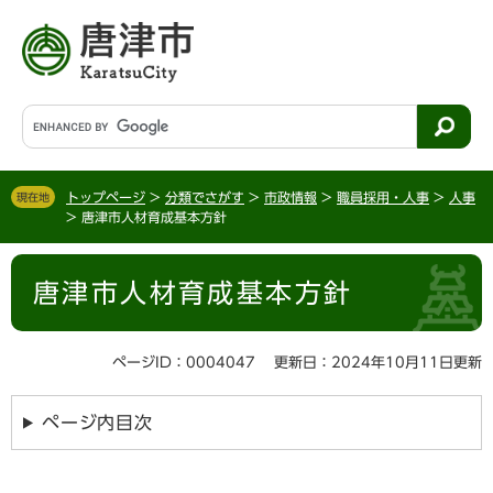
ペ
メ
ー
ニ
ジ
ュ
の
ー
先
を
G
頭
飛
o
で
ば
o
す
し
g
。
て
トップページ
>
分類でさがす
>
市政情報
>
職員採用・人事
>
人事
現在地
l
>
唐津市人材育成基本方針
本
e
文
カ
本
へ
ス
唐津市人材育成基本方針
文
タ
ム
検
ページID：0004047
更新日：2024年10月11日更新
索
ページ内目次