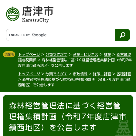
ペ
メ
ー
ニ
ジ
ュ
の
ー
先
を
G
頭
飛
o
で
ば
o
す
し
g
。
て
トップページ
>
分類でさがす
>
産業・ビジネス
>
林業
>
森林環境
現在地
l
譲与税関係
>
森林経営管理法に基づく経営管理権集積計画（令和7年
本
e
度唐津市鎮西地区）を公告します
文
カ
へ
トップページ
>
分類でさがす
>
市政情報
>
施策・計画
>
各種計画
ス
>
森林経営管理法に基づく経営管理権集積計画（令和7年度唐津市鎮
タ
西地区）を公告します
ム
検
本
索
森林経営管理法に基づく経営管
文
理権集積計画（令和7年度唐津市
鎮西地区）を公告します