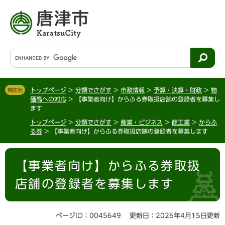
ペ
メ
ー
ニ
ジ
ュ
の
ー
先
を
G
頭
飛
o
で
ば
o
す
し
g
。
て
トップページ
>
分類でさがす
>
市政情報
>
予算・決算・財政
>
物
現在地
l
価高への対応
>
【事業者向け】からふる券取扱店舗の登録者を募集し
本
e
ます
文
カ
へ
トップページ
>
分類でさがす
>
産業・ビジネス
>
商工業
>
からふ
ス
る券
>
【事業者向け】からふる券取扱店舗の登録者を募集します
タ
ム
本
検
【事業者向け】からふる券取扱
文
索
店舗の登録者を募集します
ページID：0045649
更新日：2026年4月15日更新