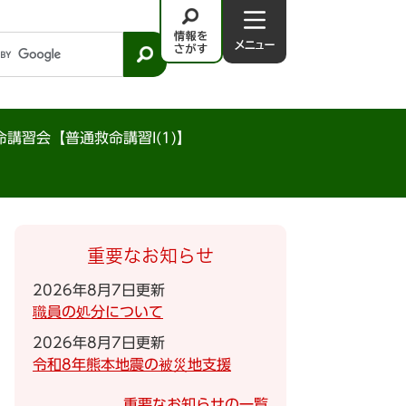
情
メ
報
ニ
を
ュ
さ
－
が
命講習会【普通救命講習I(1)】
す
重要なお知らせ
2026年8月7日更新
職員の処分について
2026年8月7日更新
令和8年熊本地震の被災地支援
重要なお知らせの一覧