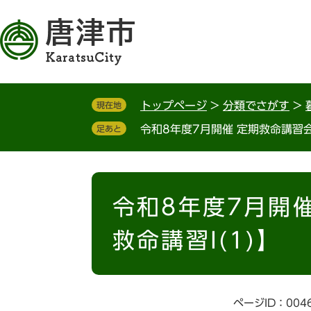
ペ
メ
ー
ニ
ジ
ュ
の
ー
先
を
頭
飛
トップページ
>
分類でさがす
>
現在地
で
ば
す
し
令和8年度7月開催 定期救命講習会
足あと
。
て
本
文
本
へ
文
令和8年度7月開
救命講習I(1)】
ページID：004