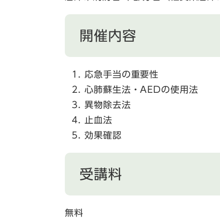
開催内容
応急手当の重要性
心肺蘇生法・AEDの使用法
異物除去法
止血法
効果確認
受講料
無料