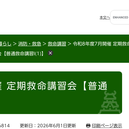
G
本文へ
o
o
g
l
暮らし
>
消防・救急
>
救命講習
>
令和8年度7月開催 定期救
e
【普通救命講習I(1)】
カ
ス
タ
ム
検
催 定期救命講習会【普通
索
6814
更新日：2026年6月1日更新
印刷ページ表示