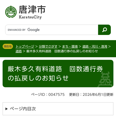
ペ
メ
ー
ニ
ジ
ュ
の
ー
先
を
G
頭
飛
o
で
ば
o
す
し
g
。
て
トップページ
>
分類でさがす
>
まち・環境
>
道路・河川・港湾
>
現在地
l
道路
>
厳木多久有料道路 回数通行券の払戻しのお知らせ
本
e
文
カ
本
へ
ス
厳木多久有料道路 回数通行券
文
タ
ム
の払戻しのお知らせ
検
索
ページID：0047575
更新日：2026年6月1日更新
ページ内目次