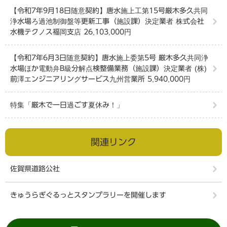
【令和7年9月18日随意契約】唐水施上工第15号厳木多久共同
浄水場ろ過池制御盤等更新工事（施設課）決定業者 株式会社
水機テクノス福岡支店 26,103,000円
【令和7年6月3日随意契約】唐水施上委第5号 厳木多久共同浄
水場ほか電動弁B級分解点検整備業務（施設課）決定業者 (株)
前澤エンジニアリングサービス九州営業所 5,940,000円
特集「厳木で一日過ごす夏休み！」
関連リンク
佐賀県道路公社
きゅうらぎぐるっとスタンプラリーを開催します