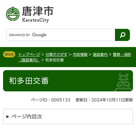
ペ
メ
ー
ニ
ジ
ュ
の
ー
先
を
G
頭
飛
o
で
ば
o
す
し
g
。
て
トップページ
>
分類でさがす
>
市政情報
>
施設案内
>
警察・消防
現在地
l
（施設案内）
>
和多田交番
本
e
文
カ
本
へ
ス
和多田交番
文
タ
ム
検
ページID：0005133
更新日：2024年10月11日更新
索
ページ内目次