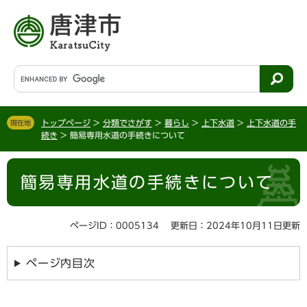
ペ
メ
ー
ニ
ジ
ュ
の
ー
先
を
G
頭
飛
o
で
ば
o
す
し
g
。
て
トップページ
>
分類でさがす
>
暮らし
>
上下水道
>
上下水道の手
現在地
l
続き
>
簡易専用水道の手続きについて
本
e
文
カ
本
へ
ス
簡易専用水道の手続きについて
文
タ
ム
検
ページID：0005134
更新日：2024年10月11日更新
索
ページ内目次