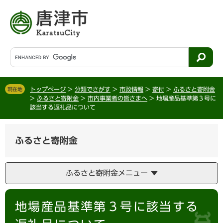
ペ
メ
ー
ニ
ジ
ュ
の
ー
先
を
G
頭
飛
o
で
ば
o
す
し
g
。
て
トップページ
>
分類でさがす
>
市政情報
>
寄付
>
ふるさと寄附金
現在地
l
>
ふるさと寄附金
>
市内事業者の皆さまへ
>
地場産品基準第３号に
本
e
該当する返礼品について
文
カ
へ
ス
タ
ふるさと寄附金
ム
検
索
ふるさと寄附金メニュー
本
地場産品基準第３号に該当する
文