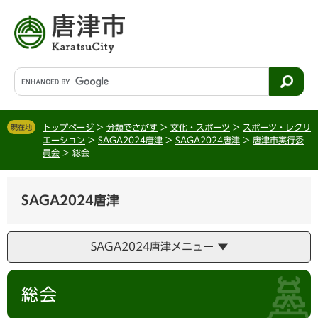
ペ
メ
ー
ニ
ジ
ュ
の
ー
先
を
G
頭
飛
o
で
ば
o
す
し
g
。
て
トップページ
>
分類でさがす
>
文化・スポーツ
>
スポーツ・レクリ
現在地
l
エーション
>
SAGA2024唐津
>
SAGA2024唐津
>
唐津市実行委
本
e
員会
>
総会
文
カ
へ
ス
タ
SAGA2024唐津
ム
検
索
SAGA2024唐津メニュー
本
総会
文