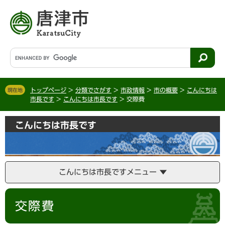
ペ
メ
ー
ニ
ジ
ュ
の
ー
先
を
G
頭
飛
o
で
ば
o
す
し
g
。
て
トップページ
>
分類でさがす
>
市政情報
>
市の概要
>
こんにちは
現在地
l
市長です
>
こんにちは市長です
>
交際費
本
e
文
カ
へ
こんにちは市長です
ス
タ
ム
検
索
こんにちは市長ですメニュー
本
交際費
文