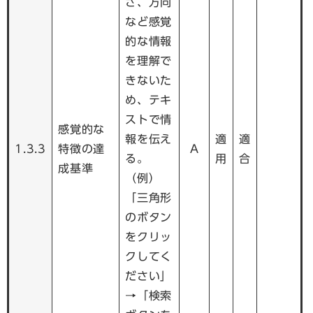
さ、方向
など感覚
的な情報
を理解で
きないた
め、テキ
ストで情
感覚的な
報を伝え
適
適
1.3.3
特徴の達
A
る。
用
合
成基準
（例）
「三角形
のボタン
をクリッ
クしてく
ださい」
→「検索