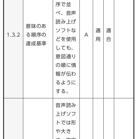
序で並
べ、音声
読み上げ
意味のあ
ソフトな
適
適
1.3.2
る順序の
A
どを使用
用
合
達成基準
しても、
意図通り
の順に情
報が伝わ
るように
する。
音声読み
上げソフ
トでは形
や大き