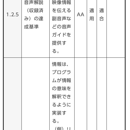
音声解説
映像情報
（収録済
を伝える
適
適
1.2.5
AA
み）の達
副音声な
用
合
成基準
どの音声
ガイドを
提供す
る。
情報は、
プログラ
ムが情報
の意味を
解釈でき
るように
実装す
る。
（例）リ