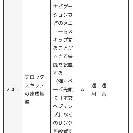
ナビゲー
ションな
どのメニ
ューをス
キップす
ることが
できる機
能を設置
する。
ブロック
（例）ペ
スキップ
適
適
2.4.1
ージ先頭
A
の達成基
用
合
に「本文
準
へジャン
プ」など
のリンク
を設置す