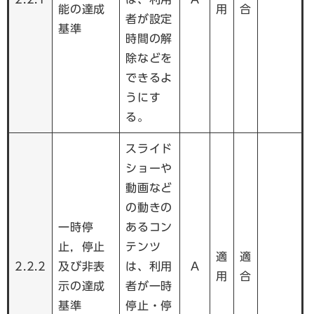
能の達成
用
合
者が設定
基準
時間の解
除などを
できるよ
うにす
る。
スライド
ショーや
動画など
の動きの
一時停
あるコン
止，停止
テンツ
適
適
2.2.2
及び非表
は、利用
A
用
合
示の達成
者が一時
基準
停止・停