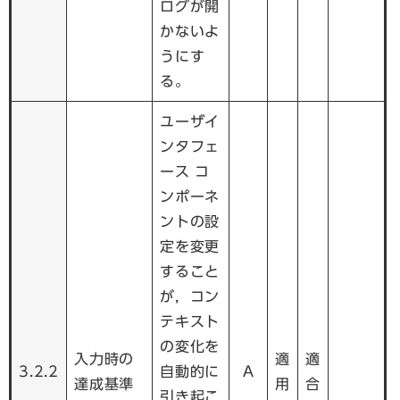
ログが開
かないよ
うにす
る。
ユーザイ
ンタフェ
ース コ
ンポーネ
ントの設
定を変更
すること
が，コン
テキスト
の変化を
入力時の
適
適
3.2.2
自動的に
A
達成基準
用
合
引き起こ