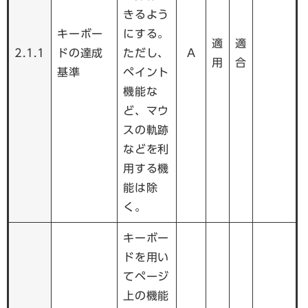
きるよう
キーボー
にする。
適
適
2.1.1
ドの達成
ただし、
A
用
合
基準
ペイント
機能な
ど、マウ
スの軌跡
などを利
用する機
能は除
く。
キーボー
ドを用い
てページ
上の機能