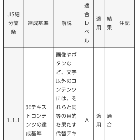
適
JIS細
合
適
結
分箇
達成基準
解説
レ
注記
用
果
条
ベ
ル
画像やボ
タンな
ど、文字
以外のコ
ンテンツ
には、そ
非テキス
れらと同
トコンテ
等の目的
適
適
1.1.1
A
ンツの達
を果たす
用
合
成基準
代替テキ