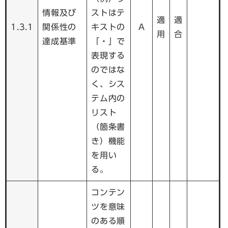
情報及び
ストはテ
適
適
1.3.1
関係性の
キストの
A
用
合
達成基準
「・」で
表現する
のではな
く、シス
テム内の
リスト
（箇条書
き）機能
を用い
る。
コンテン
ツを意味
のある順