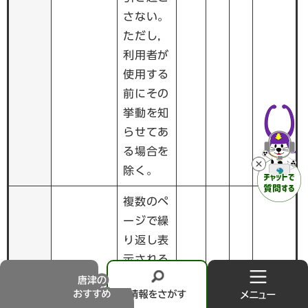
さない。
ただし，
利用者が
使用する
前にその
挙動を知
らせてあ
る場合を
除く。
複数のペ
ージで繰
り返し表
示される
メニュー
一貫した
唐
情
メ
などのナ
津
報
ニ
ナビゲー
適
適