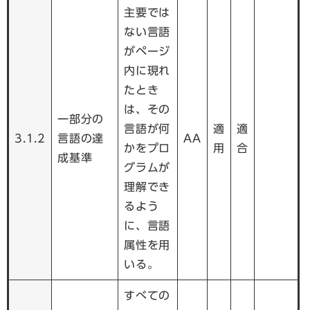
主要では
ない言語
がページ
内に現れ
たとき
は、その
一部分の
言語が何
適
適
3.1.2
言語の達
AA
かをプロ
用
合
成基準
グラムが
理解でき
るよう
に、言語
属性を用
いる。
すべての