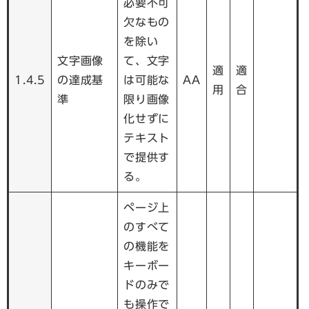
必要不可
欠なもの
を除い
文字画像
て、文字
適
適
1.4.5
の達成基
は可能な
AA
用
合
準
限り画像
化せずに
テキスト
で提供す
る。
ページ上
のすべて
の機能を
キーボー
ドのみで
も操作で