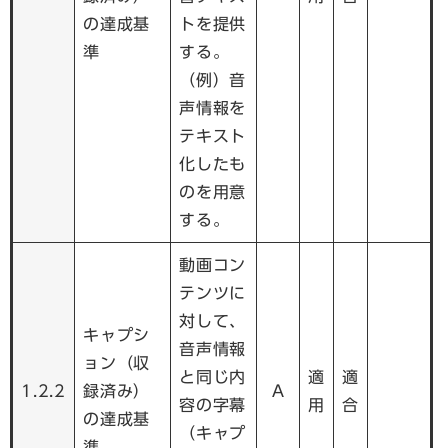
の達成基
トを提供
準
する。
（例）音
声情報を
テキスト
化したも
のを用意
する。
動画コン
テンツに
対して、
キャプシ
音声情報
ョン（収
と同じ内
適
適
1.2.2
録済み）
A
容の字幕
用
合
の達成基
（キャプ
準