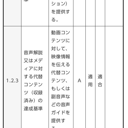
ション）
を提供す
る。
動画コン
テンツに
対して、
音声解説
映像情報
又はメデ
を伝える
ィアに対
代替コン
する代替
適
適
1.2.3
テンツ、
A
コンテン
用
合
もしくは
ツ（収録
副音声な
済み）の
どの音声
達成基準
ガイドを
提供す