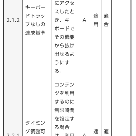
にアクセ
キーボー
スしたと
ドトラッ
適
適
2.1.2
き、キー
A
プなしの
用
合
ボードで
達成基準
その機能
から抜け
出せるよ
うにす
る。
コンテン
ツを利用
するのに
制限時間
を設定す
タイミン
る場合
グ調整可
適
適
2.2.1
は、利用
A