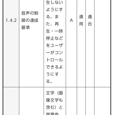
生しない
ようにす
音声の制
る。ま
適
適
1.4.2
御の達成
A
た、再
用
合
基準
生・一時
停止など
をユーザ
ーがコン
トロール
できるよ
うにす
る。
文字（画
像文字も
含む）と
背景色