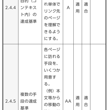
目的（コ
れ単体で
適
適
2.4.4
ンテキス
A
リンク先
用
合
ト内）の
のページ
達成基準
を理解で
きるよう
にする。
各ページ
に訪れる
手段を、
いくつか
用意す
る。
（例）本
複数の手
文等から
適
適
2.4.5
段の達成
AA
の移動の
用
合
基準