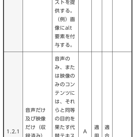
ストを提
供する。
（例）画
像にalt
要素を付
与する。
音声の
み、また
は映像の
みのコン
テンツに
は、それ
音声だけ
らと同等
及び映像
の目的を
だけ（収
果たす代
適
適
1.2.1
A
録済み）
替テキス
用
合