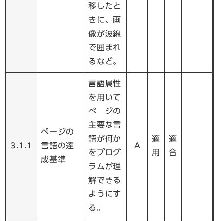
移したと
きに、画
像が波線
で囲まれ
るなど。
言語属性
を用いて
ページの
主要な言
ページの
語が何か
適
適
3.1.1
言語の達
A
をプログ
用
合
成基準
ラムが理
解できる
ようにす
る。