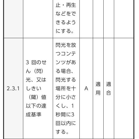
止・再生
などをで
きるよう
にする。
閃光を放
つコンテ
3 回のせ
ンツがあ
ん（閃）
る場合、
光、又は
閃光する
適
適
2.3.1
しきい
場所を十
A
用
合
（閾）値
分に小さ
以下の達
くし、1
成基準
秒間に3
回以内に
する。