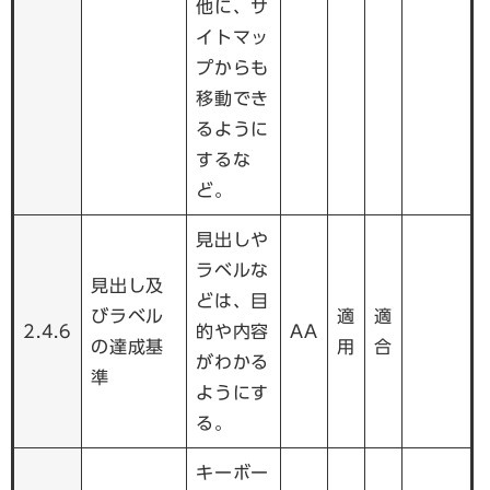
他に、サ
イトマッ
プからも
移動でき
るように
するな
ど。
見出しや
ラベルな
見出し及
どは、目
びラベル
適
適
2.4.6
的や内容
AA
の達成基
用
合
がわかる
準
ようにす
る。
キーボー