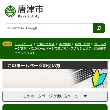
ペ
メ
ー
ニ
ジ
ュ
の
ー
先
を
G
頭
飛
o
で
ば
o
す
し
g
。
て
トップページ
>
分類でさがす
>
市政情報
>
広報・広聴
>
ホームペ
現在地
l
ージ運営
>
このホームページの使い方
>
アクセシビリティ達成基準
本
e
チェックリスト
文
カ
へ
ス
このホームページの使い方
タ
ム
検
索
このホームページの使い方メニュー
本