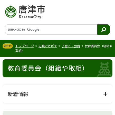
ペ
メ
ー
ニ
ジ
ュ
の
ー
先
を
G
頭
飛
o
で
ば
o
す
し
g
。
て
トップページ
>
分類でさがす
>
子育て・教育
>
教育委員会（組織や
現在地
l
取組）
本
e
文
カ
本
へ
ス
教育委員会（組織や取組）
文
タ
ム
検
索
新着情報