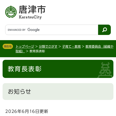
ペ
メ
ー
ニ
ジ
ュ
の
ー
先
を
G
頭
飛
o
で
ば
o
す
し
g
。
て
トップページ
>
分類でさがす
>
子育て・教育
>
教育委員会（組織や
現在地
l
取組）
>
教育長表彰
本
e
文
カ
本
へ
ス
教育長表彰
文
タ
ム
検
索
お知らせ
2026年6月16日更新