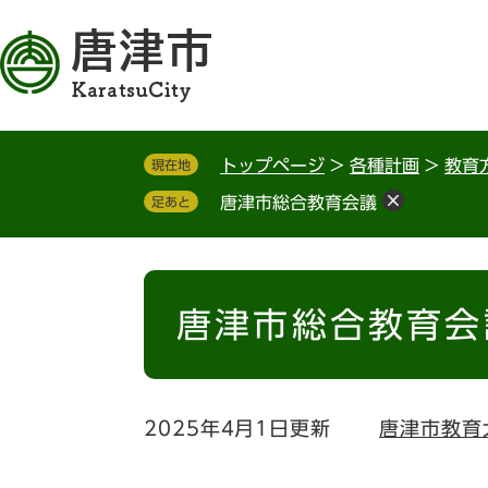
ペ
メ
ー
ニ
ジ
ュ
の
ー
先
を
頭
飛
トップページ
>
各種計画
>
教育
現在地
で
ば
す
し
唐津市総合教育会議
足あと
。
て
本
文
本
へ
文
唐津市総合教育会
2025年4月1日更新
唐津市教育