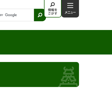
情
メ
報
ニ
を
ュ
さ
－
が
す