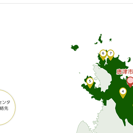
センタ
絡先