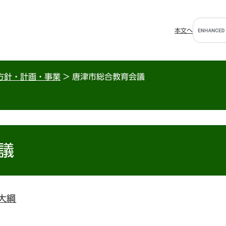
G
本文へ
o
o
g
l
方針・計画・事業
>
唐津市総合教育会議
e
カ
ス
タ
ム
検
議
索
大綱