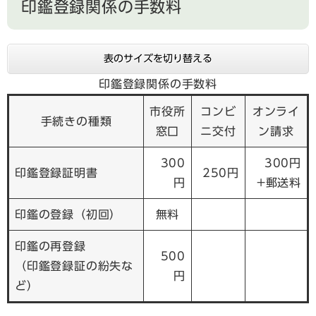
印鑑登録関係の手数料
表のサイズを切り替える
印鑑登録関係の手数料
市役所
コンビ
オンライ
手続きの種類
窓口
ニ交付
ン請求
300
300円
印鑑登録証明書
250円
円
+郵送料
印鑑の登録（初回）
無料
印鑑の再登録
500
（印鑑登録証の紛失な
円
ど）