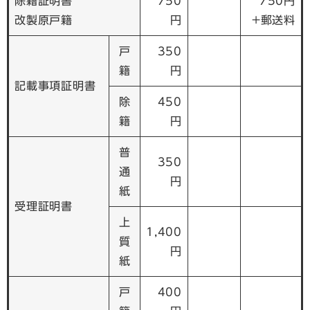
除籍証明書
750
750円
改製原戸籍
円
+郵送料
戸
350
籍
円
記載事項証明書
除
450
籍
円
普
350
通
円
紙
受理証明書
上
1,400
質
円
紙
戸
400