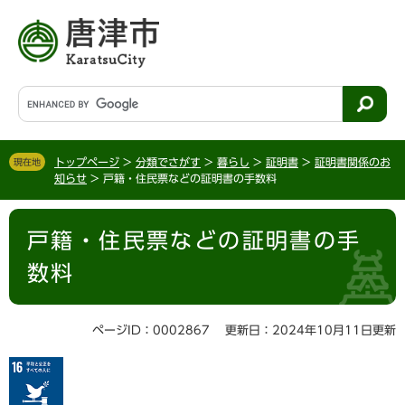
ペ
メ
ー
ニ
ジ
ュ
の
ー
先
を
G
頭
飛
o
で
ば
o
す
し
g
。
て
トップページ
>
分類でさがす
>
暮らし
>
証明書
>
証明書関係のお
現在地
l
知らせ
>
戸籍・住民票などの証明書の手数料
本
e
文
カ
本
へ
ス
戸籍・住民票などの証明書の手
文
タ
ム
数料
検
索
ページID：0002867
更新日：2024年10月11日更新