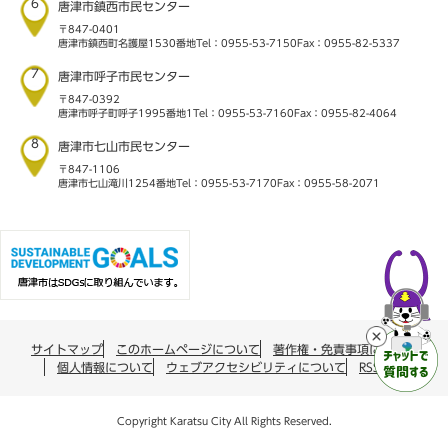
6
唐津市鎮西市民センター
〒847-0401
唐津市鎮西町名護屋1530番地
Tel：0955-53-7150
Fax：0955-82-5337
7
唐津市呼子市民センター
〒847-0392
唐津市呼子町呼子1995番地1
Tel：0955-53-7160
Fax：0955-82-4064
8
唐津市七山市民センター
〒847-1106
唐津市七山滝川1254番地
Tel：0955-53-7170
Fax：0955-58-2071
サイトマップ
このホームページについて
著作権・免責事項について
個人情報について
ウェブアクセシビリティについて
RSS配信
Copyright Karatsu City All Rights Reserved.