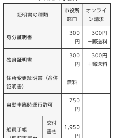
市役所
オンライ
証明書の種類
窓口
ン請求
300
300円
身分証明書
円
+郵送料
300
300円
独身証明書
円
+郵送料
住所変更証明書（合併
無料
証明書）
750
自動車臨時運行許可
円
交付
1,950
船員手帳
書き
円