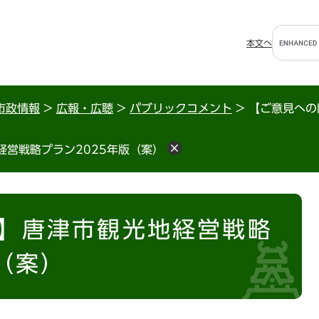
G
本文へ
o
o
g
l
市政情報
>
広報・広聴
>
パブリックコメント
>
【ご意見への
e
カ
営戦略プラン2025年版（案）
ス
タ
ム
検
索
】唐津市観光地経営戦略
（案）