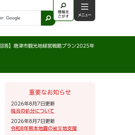
情
メ
報
ニ
を
ュ
さ
－
が
回答】唐津市観光地経営戦略プラン2025年
す
重要なお知らせ
2026年8月7日更新
職員の処分について
2026年8月7日更新
令和8年熊本地震の被災地支援