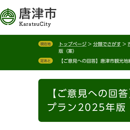
ペ
メ
ー
ニ
ジ
ュ
の
ー
先
を
頭
飛
トップページ
>
分類でさがす
>
現在地
で
ば
版（案）
す
し
。
て
【ご意見への回答】唐津市観光地経
足あと
本
文
へ
本
文
【ご意見への回答
プラン2025年版