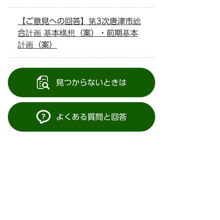
【ご意見への回答】第3次唐津市総
合計画 基本構想（案）・前期基本
計画（案）
見つからないときは
よくある質問と回答