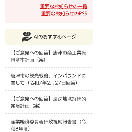
重要なお知らせの一覧
重要なお知らせのRSS
AIのおすすめページ
【ご意見への回答】唐津市商工業振
興基本計画（案）
唐津市の観光戦略、インバウンドに
関して（令和7年2月27日回答）
【ご意見への回答】過疎地域持続的
発展計画（案）
産業経済委員会行政視察報告書（令
和8年度）