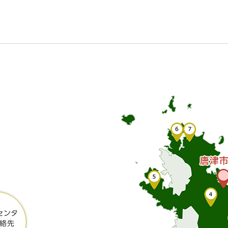
センタ
絡先