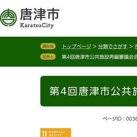
ペ
メ
ー
ニ
ジ
ュ
の
ー
先
を
頭
飛
トップページ
>
分類でさがす
>
現在地
で
ば
す
し
第4回唐津市公共施設再編審議会
足あと
。
て
本
文
本
へ
文
第4回唐津市公共
ページID：003