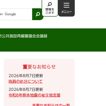
情
メ
報
ニ
を
ュ
さ
－
が
市公共施設再編審議会会議録
す
重要なお知らせ
2026年8月7日更新
職員の処分について
2026年8月7日更新
令和8年熊本地震の被災地支援
重要なお知らせの一覧