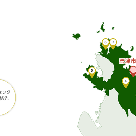
センタ
絡先