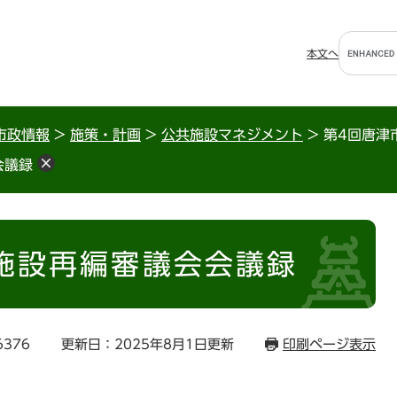
G
本文へ
o
o
g
l
市政情報
>
施策・計画
>
公共施設マネジメント
>
第4回唐津
e
会議録
カ
ス
タ
ム
検
施設再編審議会会議録
索
6376
更新日：2025年8月1日更新
印刷ページ表示