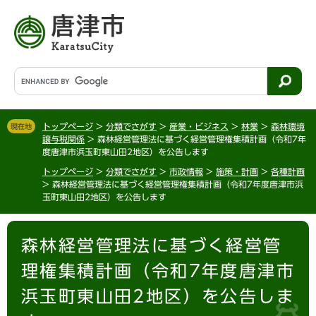
ペ
メ
ー
ニ
ジ
ュ
の
ー
先
を
G
頭
飛
o
で
ば
o
す
し
g
。
て
トップページ
>
分類でさがす
>
産業・ビジネス
>
林業
>
森林環境
現在地
l
譲与税関係
>
森林経営管理法に基づく経営管理権集積計画（令和7年
本
e
度唐津市浜玉町東山田2地区）を公告します
文
カ
へ
トップページ
>
分類でさがす
>
市政情報
>
施策・計画
>
各種計画
ス
>
森林経営管理法に基づく経営管理権集積計画（令和7年度唐津市浜
タ
玉町東山田2地区）を公告します
ム
検
本
索
森林経営管理法に基づく経営管
文
理権集積計画（令和7年度唐津市
浜玉町東山田2地区）を公告しま