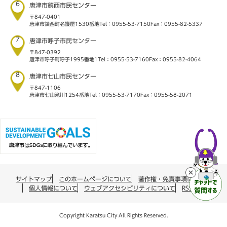
6
唐津市鎮西市民センター
〒847-0401
唐津市鎮西町名護屋1530番地
Tel：0955-53-7150
Fax：0955-82-5337
7
唐津市呼子市民センター
〒847-0392
唐津市呼子町呼子1995番地1
Tel：0955-53-7160
Fax：0955-82-4064
8
唐津市七山市民センター
〒847-1106
唐津市七山滝川1254番地
Tel：0955-53-7170
Fax：0955-58-2071
サイトマップ
このホームページについて
著作権・免責事項について
個人情報について
ウェブアクセシビリティについて
RSS配信
Copyright Karatsu City All Rights Reserved.